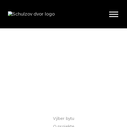
Poschodie:
priečne
Celková výmera:
13,75 m²
Cena s DPH:
Výber bytu
O projekte